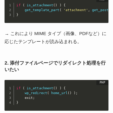
if
(
is_attachment
(
)
)
{
get_template_part
(
'attachment'
,
get_post_m
}
→ これにより MIME タイプ（画像、PDFなど）に
応じたテンプレートが読み込まれる。
2. 添付ファイルページでリダイレクト処理を行
いたい
if
(
is_attachment
(
)
)
{
wp_redirect
(
home_url
(
)
)
;
    exit
;
}