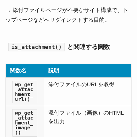
→ 添付ファイルページが不要なサイト構成で、ト
ップページなどへリダイレクトする目的。
と関連する関数
is_attachment()
関数名
説明
添付ファイルのURLを取得
wp_get
_attac
hment_
url()
添付ファイル（画像）のHTML
wp_get
_attac
を出力
hment_
image
()