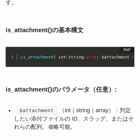
す。
is_attachment()の基本構文
is_attachment
(
 int
|
string
|
array
$attachment
=
'
is_attachment()のパラメータ（任意）:
（int｜string｜array）：判定
$attachment
したい添付ファイルの ID、スラッグ、またはそ
れらの配列。省略可能。