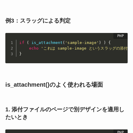
例3：スラッグによる判定
if
(
is_attachment
(
'sample-image'
)
)
{
echo
'これは sample-image というスラッグの添付
}
is_attachment()のよく使われる場面
1. 添付ファイルのページで別デザインを適用し
たいとき