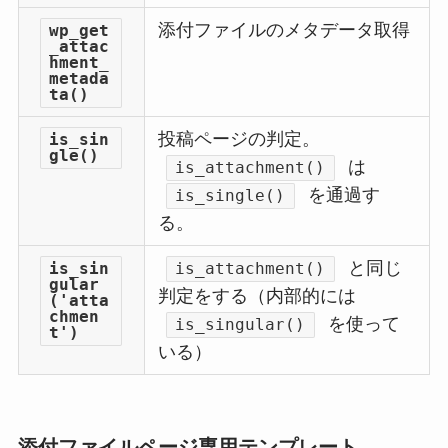
添付ファイルのメタデータ取得
wp_get
_attac
hment_
metada
ta()
投稿ページの判定。
is_sin
gle()
は
is_attachment()
を通過す
is_single()
る。
と同じ
is_sin
is_attachment()
gular
判定をする（内部的には
('atta
chmen
を使って
is_singular()
t')
いる）
添付ファイルページ専用テンプレート