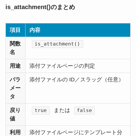
is_attachment()のまとめ
項目
内容
関数
is_attachment()
名
用途
添付ファイルページの判定
パラ
添付ファイルの ID／スラッグ（任意）
メー
タ
戻り
または
true
false
値
利用
添付ファイルページにテンプレート分