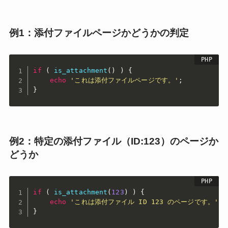
例1：添付ファイルページかどうかの判定
if
(
is_attachment
(
)
)
{
echo
'これは添付ファイルページです。'
;
}
例2：特定の添付ファイル（ID:123）のページか
どうか
if
(
is_attachment
(
123
)
)
{
echo
'これは添付ファイル ID 123 のページです。'
;
}