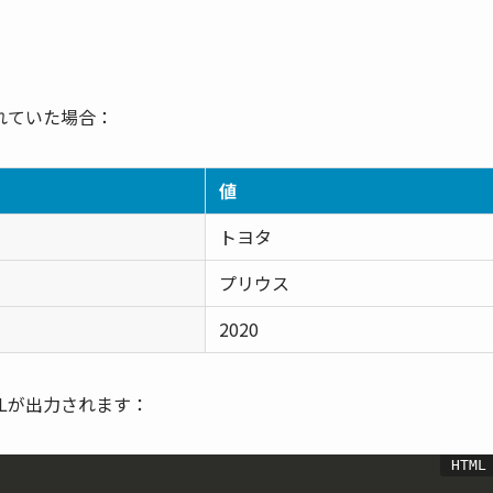
れていた場合：
値
トヨタ
プリウス
2020
Lが出力されます：