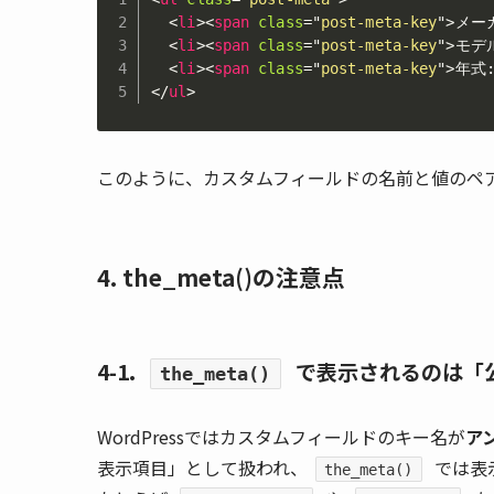
<
li
>
<
span
class
=
"
post-meta-key
"
>
メー
<
li
>
<
span
class
=
"
post-meta-key
"
>
モデ
<
li
>
<
span
class
=
"
post-meta-key
"
>
年式
</
ul
>
このように、カスタムフィールドの名前と値のペ
4. the_meta()の注意点
4-1.
で表示されるのは「
the_meta()
WordPressではカスタムフィールドのキー名が
ア
表示項目」として扱われ、
では表
the_meta()