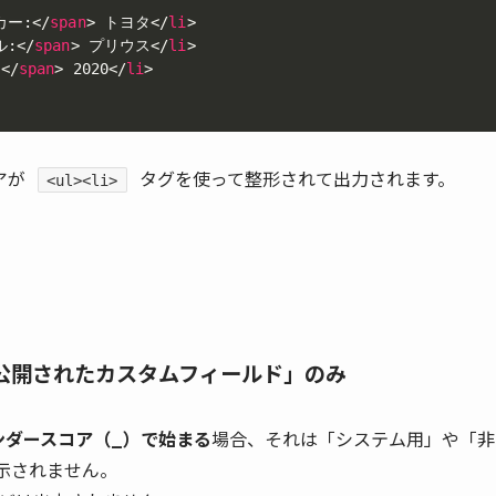
カー:
</
span
>
 トヨタ
</
li
>
ル:
</
span
>
 プリウス
</
li
>
:
</
span
>
 2020
</
li
>
アが
タグを使って整形されて出力されます。
<ul><li>
公開されたカスタムフィールド」のみ
ンダースコア（_）で始まる
場合、それは「システム用」や「非
示されません。