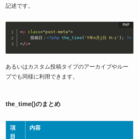
記述です。
<
p
class
=
"
post-meta
"
>
    投稿日：
<?php
the_time
(
'Y年n月j日 H:i'
)
;
?>
</
p
>
あるいはカスタム投稿タイプのアーカイブやルー
プでも同様に利用できます。
the_time()のまとめ
項
内容
目