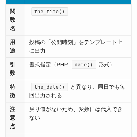
関
the_time()
数
名
用
投稿の「公開時刻」をテンプレート上
途
に出力
引
書式指定（PHP
形式）
date()
数
特
と異なり、同日でも毎
the_date()
徴
回出力される
注
戻り値がないため、変数には代入でき
意
ない
点