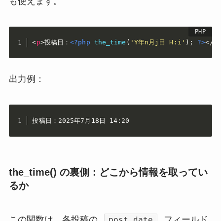
も使えます。
<
p
>
投稿日：
<?php
the_time
(
'Y年n月j日 H:i'
)
;
?>
</
p
出力例：
投稿日：2025年7月18日 14:20
the_time() の裏側：どこから情報を取ってい
るか
この関数は、各投稿の
フィールド
post_date