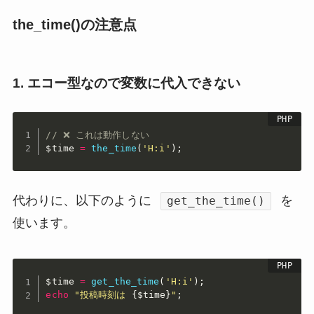
the_time()の注意点
1. エコー型なので変数に代入できない
// ❌ これは動作しない
$time
=
the_time
(
'H:i'
)
;
代わりに、以下のように
を
get_the_time()
使います。
$time
=
get_the_time
(
'H:i'
)
;
echo
"投稿時刻は 
{
$time
}
"
;