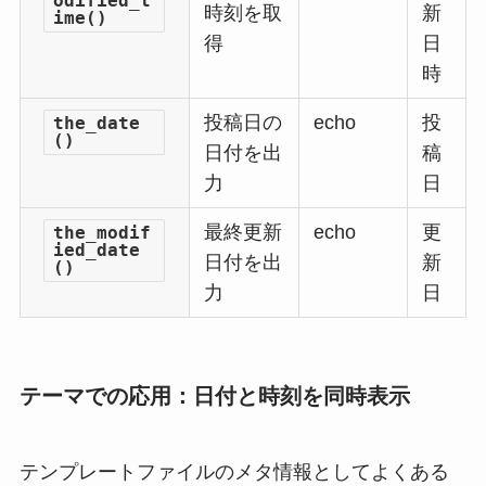
odified_t
時刻を取
新
ime()
得
日
時
投稿日の
echo
投
the_date
()
日付を出
稿
力
日
最終更新
echo
更
the_modif
ied_date
日付を出
新
()
力
日
テーマでの応用：日付と時刻を同時表示
テンプレートファイルのメタ情報としてよくある