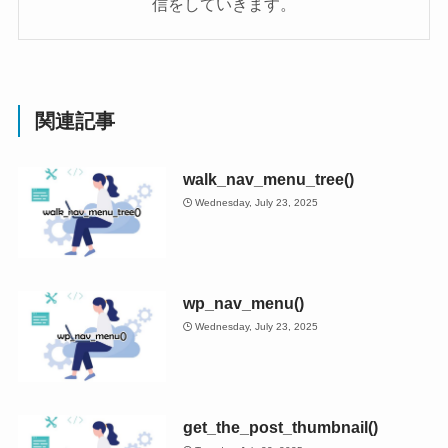
信をしていきます。
関連記事
walk_nav_menu_tree()
Wednesday, July 23, 2025
wp_nav_menu()
Wednesday, July 23, 2025
get_the_post_thumbnail()