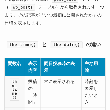
（
テーブル）から取得されます。つ
wp_posts
まり、その記事が「いつ最初に公開されたか」の
日時を表示します。
と
の違い
the_time()
the_date()
関数名
表示
同日投稿時の表
主な用
内容
示
途
投稿
常に表示される
時刻を
th
e_
の
表示し
ti
me
「時
たいと
()
間」
き