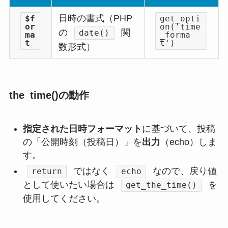
日時の書式（PHP
$f
get_opti
or
on('time
の
関
date()
ma
_forma
t
t')
数形式）
the_time()の動作
指定された日時フォーマット
に基づいて、投稿
の「公開時刻（投稿日）」を
出力
（echo）しま
す。
ではなく
なので、戻り値
return
echo
として使いたい場合は
を
get_the_time()
使用してください。