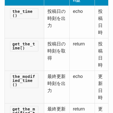
n型
投稿日の
echo
投
the_time
()
時刻を出
稿
力
日
時
投稿日の
return
投
get_the_t
ime()
時刻を取
稿
得
日
時
最終更新
echo
更
the_modif
ied_time
時刻を出
新
()
力
日
時
最終更新
return
更
get_the_m