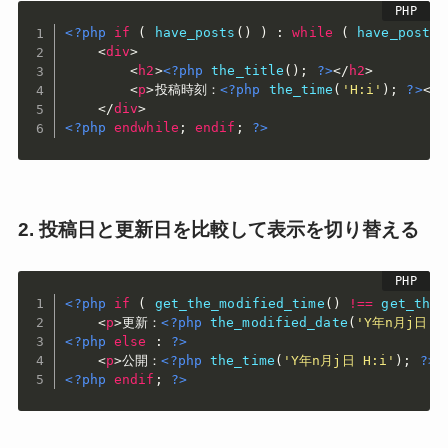
<?php
if
(
have_posts
(
)
)
:
while
(
have_posts
(
<
div
>
<
h2
>
<?php
the_title
(
)
;
?>
</
h2
>
<
p
>
投稿時刻：
<?php
the_time
(
'H:i'
)
;
?>
</
p
</
div
>
<?php
endwhile
;
endif
;
?>
2. 投稿日と更新日を比較して表示を切り替える
<?php
if
(
get_the_modified_time
(
)
!==
get_the_
<
p
>
更新：
<?php
the_modified_date
(
'Y年n月j日'
)
<?php
else
:
?>
<
p
>
公開：
<?php
the_time
(
'Y年n月j日 H:i'
)
;
?>
<
<?php
endif
;
?>