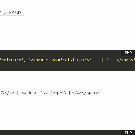
イベント</a>
'category'
,
'<span class="cat-links">'
,
' | '
,
'</span>
ース</a> | <a href="...">イベント</a></span>