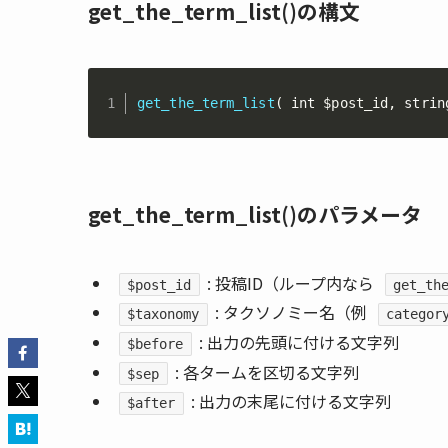
get_the_term_list()の構文
get_the_term_list
(
 int 
$post_id
,
 strin
get_the_term_list()のパラメータ
: 投稿ID（ループ内なら
$post_id
get_th
: タクソノミー名（例
$taxonomy
categor
: 出力の先頭に付ける文字列
$before
: 各タームを区切る文字列
$sep
: 出力の末尾に付ける文字列
$after