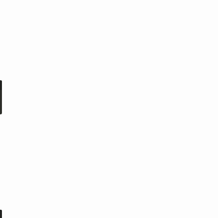
'
)
;