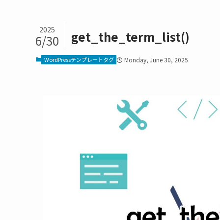
2025
get_the_term_list()
6/30
WordPressテンプレートタグ
Monday, June 30, 2025