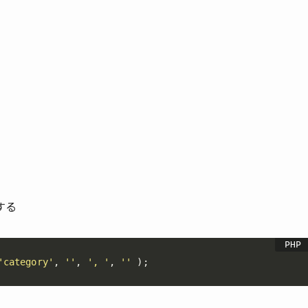
する
'category'
,
''
,
', '
,
''
)
;