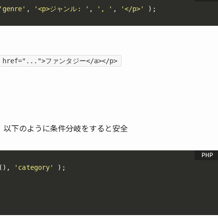
'genre'
,
'<p>ジャンル: '
,
', '
,
'</p>'
)
;
 href="...">ファンタジー</a></p>
、以下のように条件分岐をすると安全
(
)
,
'category'
)
;