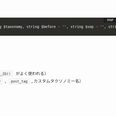
g 
$taxonomy
,
 string 
$before
=
''
,
 string 
$sep
=
''
,
 str
がよく使われる）
e_ID()
,
, カスタムタクソノミー名）
y
post_tag