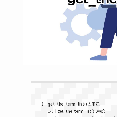
get_the_term_list()の用途
get_the_term_list()の構文