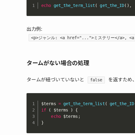
echo
get_the_term_list
(
get_the_ID
(
)
,
出力例:
<p>ジャンル: <a href="...">ミステリー</a>, <a
タームがない場合の処理
タームが紐づいていないと
を返すため
false
$terms
=
get_the_term_list
(
get_the_ID
if
(
$terms
)
{
echo
$terms
;
}