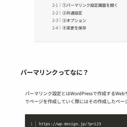
①パーマリンク設定画面を開く
②共通設定
③オプション
④変更を保存
パーマリンクってなに？
パーマリンク設定とはWordPressで作成するWeb
でページを作成していく際にはその作成したページ
https://wp-design.jp/?p=123