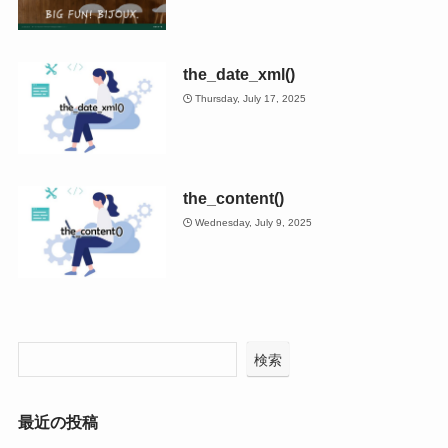
the_date_xml()
Thursday, July 17, 2025
the_content()
Wednesday, July 9, 2025
検索
最近の投稿